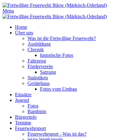
Menu
Home
Über uns
Was ist die Freiwillige Feuerwehr?
Ausbildung
Chronik
historische Fotos
Fahrzeug
Förderverein
Satzung
Statistiken
Gerätehaus
Fotos vom Umbau
Einsätze
Jugend
Fotos
Bambinis
Bürgerinfo
Termine
Feuerwehrsport
Feuerwehrsport - Was ist das?
letzte Wettkämpfe