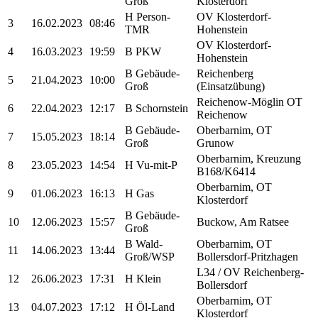
Groß
Klosterdorf
H Person-
OV Klosterdorf-
3
16.02.2023
08:46
TMR
Hohenstein
OV Klosterdorf-
4
16.03.2023
19:59
B PKW
Hohenstein
B Gebäude-
Reichenberg
5
21.04.2023
10:00
Groß
(Einsatzübung)
Reichenow-Möglin OT
6
22.04.2023
12:17
B Schornstein
Reichenow
B Gebäude-
Oberbarnim, OT
7
15.05.2023
18:14
Groß
Grunow
Oberbarnim, Kreuzung
8
23.05.2023
14:54
H Vu-mit-P
B168/K6414
Oberbarnim, OT
9
01.06.2023
16:13
H Gas
Klosterdorf
B Gebäude-
10
12.06.2023
15:57
Buckow, Am Ratsee
Groß
B Wald-
Oberbarnim, OT
11
14.06.2023
13:44
Groß/WSP
Bollersdorf-Pritzhagen
L34 / OV Reichenberg-
12
26.06.2023
17:31
H Klein
Bollersdorf
Oberbarnim, OT
13
04.07.2023
17:12
H Öl-Land
Klosterdorf