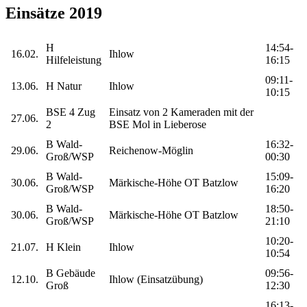
Einsätze 2019
H
14:54-
16.02.
Ihlow
Hilfeleistung
16:15
09:11-
13.06.
H Natur
Ihlow
10:15
BSE 4 Zug
Einsatz von 2 Kameraden mit der
27.06.
2
BSE Mol in Lieberose
B Wald-
16:32-
29.06.
Reichenow-Möglin
Groß/WSP
00:30
B Wald-
15:09-
30.06.
Märkische-Höhe OT Batzlow
Groß/WSP
16:20
B Wald-
18:50-
30.06.
Märkische-Höhe OT Batzlow
Groß/WSP
21:10
10:20-
21.07.
H Klein
Ihlow
10:54
B Gebäude
09:56-
12.10.
Ihlow (Einsatzübung)
Groß
12:30
16:13-