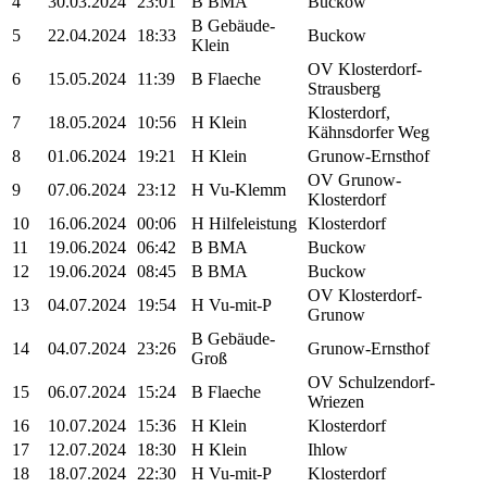
4
30.03.2024
23:01
B BMA
Buckow
B Gebäude-
5
22.04.2024
18:33
Buckow
Klein
OV Klosterdorf-
6
15.05.2024
11:39
B Flaeche
Strausberg
Klosterdorf,
7
18.05.2024
10:56
H Klein
Kähnsdorfer Weg
8
01.06.2024
19:21
H Klein
Grunow-Ernsthof
OV Grunow-
9
07.06.2024
23:12
H Vu-Klemm
Klosterdorf
10
16.06.2024
00:06
H Hilfeleistung
Klosterdorf
11
19.06.2024
06:42
B BMA
Buckow
12
19.06.2024
08:45
B BMA
Buckow
OV Klosterdorf-
13
04.07.2024
19:54
H Vu-mit-P
Grunow
B Gebäude-
14
04.07.2024
23:26
Grunow-Ernsthof
Groß
OV Schulzendorf-
15
06.07.2024
15:24
B Flaeche
Wriezen
16
10.07.2024
15:36
H Klein
Klosterdorf
17
12.07.2024
18:30
H Klein
Ihlow
18
18.07.2024
22:30
H Vu-mit-P
Klosterdorf