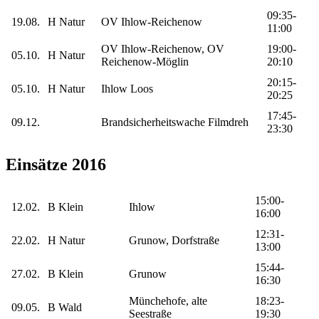
09:35-
19.08.
H Natur
OV Ihlow-Reichenow
11:00
OV Ihlow-Reichenow, OV
19:00-
05.10.
H Natur
Reichenow-Möglin
20:10
20:15-
05.10.
H Natur
Ihlow Loos
20:25
17:45-
09.12.
Brandsicherheitswache Filmdreh
23:30
Einsätze 2016
15:00-
12.02.
B Klein
Ihlow
16:00
12:31-
22.02.
H Natur
Grunow, Dorfstraße
13:00
15:44-
27.02.
B Klein
Grunow
16:30
Münchehofe, alte
18:23-
09.05.
B Wald
Seestraße
19:30