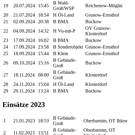
B Wald-
19
20.07.2024
15:45
Reichenow-Möglin
Groß/WSP
20
21.07.2024
18:54
H Öl-Land
Grunow-Ernsthof
21
02.09.2024
20:38
B BMA
Buckow
OV Grunow-
22
04.09.2024
14:32
H Vu-mit-P
Klosterdorf
23
17.09.2024
16:02
B BMA
Buckow
24
17.09.2024
23:58
B Sonderobjekt
Grunow-Ernsthof
25
18.09.2024
15:44
B Klein
Grunow-Ernsthof
B Gebäude-
26
09.10.2024
15:16
Buckow
Groß
B Gebäude-
27
18.11.2024
08:00
Klosterdorf
Groß
28
24.11.2024
15:04
H Öl-Land
Klosterdorf
29
29.11.2024
13:24
B BMA
Buckow
Einsätze 2023
B Gebäude-
1
21.01.2023
18:53
Oberbarnim, OT Ihlow
Groß
B Gebäude-
Oberbarnim, OT
2
11.02.2023
13:51