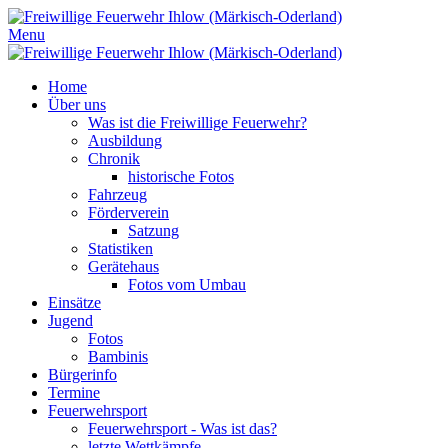
Menu
Home
Über uns
Was ist die Freiwillige Feuerwehr?
Ausbildung
Chronik
historische Fotos
Fahrzeug
Förderverein
Satzung
Statistiken
Gerätehaus
Fotos vom Umbau
Einsätze
Jugend
Fotos
Bambinis
Bürgerinfo
Termine
Feuerwehrsport
Feuerwehrsport - Was ist das?
letzte Wettkämpfe