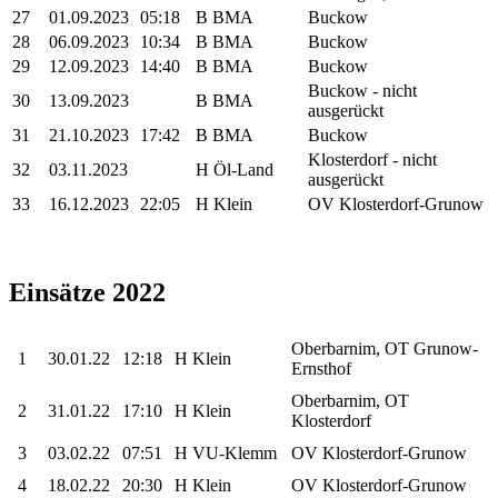
27
01.09.2023
05:18
B BMA
Buckow
28
06.09.2023
10:34
B BMA
Buckow
29
12.09.2023
14:40
B BMA
Buckow
Buckow - nicht
30
13.09.2023
B BMA
ausgerückt
31
21.10.2023
17:42
B BMA
Buckow
Klosterdorf - nicht
32
03.11.2023
H Öl-Land
ausgerückt
33
16.12.2023
22:05
H Klein
OV Klosterdorf-Grunow
Einsätze 2022
Oberbarnim, OT Grunow-
1
30.01.22
12:18
H Klein
Ernsthof
Oberbarnim, OT
2
31.01.22
17:10
H Klein
Klosterdorf
3
03.02.22
07:51
H VU-Klemm
OV Klosterdorf-Grunow
4
18.02.22
20:30
H Klein
OV Klosterdorf-Grunow