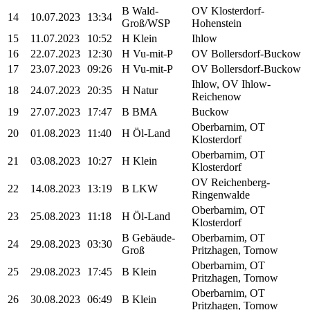
B Wald-
OV Klosterdorf-
14
10.07.2023
13:34
Groß/WSP
Hohenstein
15
11.07.2023
10:52
H Klein
Ihlow
16
22.07.2023
12:30
H Vu-mit-P
OV Bollersdorf-Buckow
17
23.07.2023
09:26
H Vu-mit-P
OV Bollersdorf-Buckow
Ihlow, OV Ihlow-
18
24.07.2023
20:35
H Natur
Reichenow
19
27.07.2023
17:47
B BMA
Buckow
Oberbarnim, OT
20
01.08.2023
11:40
H Öl-Land
Klosterdorf
Oberbarnim, OT
21
03.08.2023
10:27
H Klein
Klosterdorf
OV Reichenberg-
22
14.08.2023
13:19
B LKW
Ringenwalde
Oberbarnim, OT
23
25.08.2023
11:18
H Öl-Land
Klosterdorf
B Gebäude-
Oberbarnim, OT
24
29.08.2023
03:30
Groß
Pritzhagen, Tornow
Oberbarnim, OT
25
29.08.2023
17:45
B Klein
Pritzhagen, Tornow
Oberbarnim, OT
26
30.08.2023
06:49
B Klein
Pritzhagen, Tornow