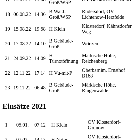
Groß/WSP
B Wald-
Rüdersdorf, OV
18
06.08.22
14:36
Groß/WSP
Lichtenow-Herzfelde
Klosterdorf, Kähnsdorfer
19
15.08.22
19:58
H Klein
Weg
B Gebäude-
20
17.08.22
14:10
Wriezen
Groß
H
Märkische Höhe,
21
24.09.22
14:09
Türnotöffnung
Reichenberg
Oberbarnim, Ernsthof
22
12.11.22
17:14
H Vu-mit-P
B168
B Gebäude-
Märkische Höhe,
23
19.11.22
06:48
Groß
Ringenwalde
Einsätze 2021
OV Klosterdorf-
1
05.01.
07:12
H Klein
Grunow
OV Klosterdorf-
2
07.02.
14:17
H Natur