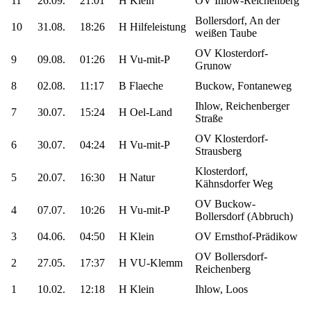
11
26.09.
21:01
H Klein
OV Ihlow-Reichenberg
Bollersdorf, An der
10
31.08.
18:26
H Hilfeleistung
weißen Taube
OV Klosterdorf-
9
09.08.
01:26
H Vu-mit-P
Grunow
8
02.08.
11:17
B Flaeche
Buckow, Fontaneweg
Ihlow, Reichenberger
7
30.07.
15:24
H Oel-Land
Straße
OV Klosterdorf-
6
30.07.
04:24
H Vu-mit-P
Strausberg
Klosterdorf,
5
20.07.
16:30
H Natur
Kähnsdorfer Weg
OV Buckow-
4
07.07.
10:26
H Vu-mit-P
Bollersdorf (Abbruch)
3
04.06.
04:50
H Klein
OV Ernsthof-Prädikow
OV Bollersdorf-
2
27.05.
17:37
H VU-Klemm
Reichenberg
1
10.02.
12:18
H Klein
Ihlow, Loos