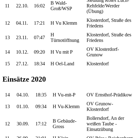
Siedlung Rotes Luch-
B Wald-
11
22.10.
16:02
Rehfelde/Werder
Groß/WSP
(Übung)
Klosterdorf, Straße des
12
04.11.
17:21
H Vu Klemm
Friedens
H
Klosterdorf, Straße des
13
23.11.
07:47
Türnotöffnung
Friedens
OV Klosterdorf-
14
10.12.
09:20
H Vu mit P
Grunow
15
27.12.
18:34
H Oel-Land
Klosterdorf
Einsätze 2020
14
04.10.
18:35
H Vu-mit-P
OV Ernsthof-Prädikow
OV Grunow-
13
01.10.
09:34
H Vu-Klemm
Klosterdorf
Bollersdorf, An der
B Gebäude-
12
30.09.
17:12
weißen Taube -
Gross
Einsatzübung