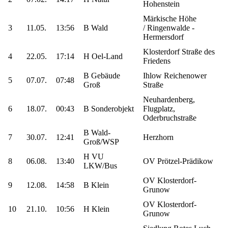
Hohenstein
Märkische Höhe
3
11.05.
13:56
B Wald
/ Ringenwalde -
Hermersdorf
Klosterdorf Straße des
4
22.05.
17:14
H Oel-Land
Friedens
B Gebäude
Ihlow Reichenower
5
07.07.
07:48
Groß
Straße
Neuhardenberg,
6
18.07.
00:43
B Sonderobjekt
Flugplatz,
Oderbruchstraße
B Wald-
7
30.07.
12:41
Herzhorn
Groß/WSP
H VU
8
06.08.
13:40
OV Prötzel-Prädikow
LKW/Bus
OV Klosterdorf-
9
12.08.
14:58
B Klein
Grunow
OV Klosterdorf-
10
21.10.
10:56
H Klein
Grunow