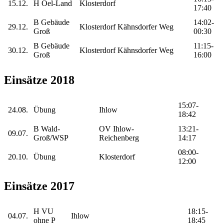
15.12.
H Oel-Land
Klosterdorf
17:40
B Gebäude
14:02-
29.12.
Klosterdorf Kähnsdorfer Weg
Groß
00:30
B Gebäude
11:15-
30.12.
Klosterdorf Kähnsdorfer Weg
Groß
16:00
Einsätze 2018
15:07-
24.08.
Übung
Ihlow
18:42
B Wald-
OV Ihlow-
13:21-
09.07.
Groß/WSP
Reichenberg
14:17
08:00-
20.10.
Übung
Klosterdorf
12:00
Einsätze 2017
H VU
18:15-
04.07.
Ihlow
ohne P
18:45