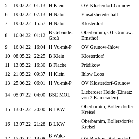
5
19.02.22
01:13
H Klein
OV Klosterdorf-Grunow
6
19.02.22
07:13
H Natur
Einsatzbereitschaft
7
19.02.22
15:57
H Natur
Klosterdorf
B Gebäude-
Oberbarnim, OT Grunow-
8
16.04.22
01:12
Groß
Ernsthof
9
16.04.22
16:04
H Vu-mit-P
OV Grunow-Ihlow
10
08.05.22
22:25
B Klein
Klosterdorf
11
13.05.22
16:30
B Fläche
Prädikow
12
21.05.22
09:37
H Klein
Ihlow Loos
13
25.06.22
06:01
H Vu-mit-P
OV Klosterdorf-Grunow
Lieberoser Heide (Einsatz
14
05.07.22
04:00
BSE MOL
von 2 Kameraden)
Oberbarnim, Bollersdorfer
15
13.07.22
20:00
B LKW
Kreisel
Oberbarnim, Bollersdorfer
16
13.07.22
21:28
B LKW
Kreisel
B Wald-
17
15.07.22
19:08
OV Buckow-Bollersdorf