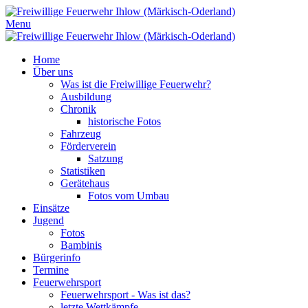
Menu
Home
Über uns
Was ist die Freiwillige Feuerwehr?
Ausbildung
Chronik
historische Fotos
Fahrzeug
Förderverein
Satzung
Statistiken
Gerätehaus
Fotos vom Umbau
Einsätze
Jugend
Fotos
Bambinis
Bürgerinfo
Termine
Feuerwehrsport
Feuerwehrsport - Was ist das?
letzte Wettkämpfe